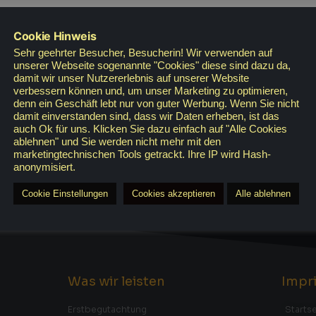
Cookie Hinweis
Sehr geehrter Besucher, Besucherin! Wir verwenden auf
R FREUEN UNS AUF IHREN BES
unserer Webseite sogenannte "Cookies" diese sind dazu da,
damit wir unser Nutzererlebnis auf unserer Website
verbessern können und, um unser Marketing zu optimieren,
denn ein Geschäft lebt nur von guter Werbung. Wenn Sie nicht
damit einverstanden sind, dass wir Daten erheben, ist das
c – Kiebitzstr.41 – 33334 Gütersloh – Tel:
auch Ok für uns. Klicken Sie dazu einfach auf "Alle Cookies
ablehnen" und Sie werden nicht mehr mit den
marketingtechnischen Tools getrackt. Ihre IP wird Hash-
anonymisiert.
Cookie Einstellungen
Cookies akzeptieren
Alle ablehnen
Was wir leisten
Impr
Erstbegutachtung
Startse