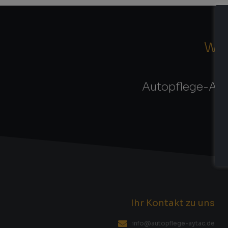
WI
Autopflege-Ayta
Ihr Kontakt zu uns
info@autopflege-aytac.de